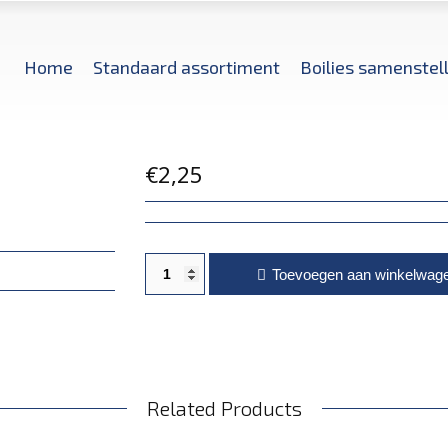
Home
Standaard assortiment
Boilies samenstel
€
2,25
Gerookte Haring flavour aantal
Toevoegen aan winkelwag
Related Products