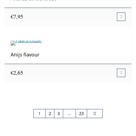
€
7,95
Anijs flavour
€
2,65
1
2
3
…
23