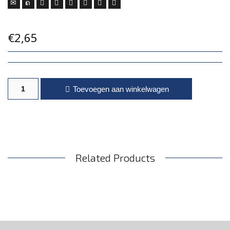
€
2,65
Octopus flavour aantal
Toevoegen aan winkelwagen
Related Products