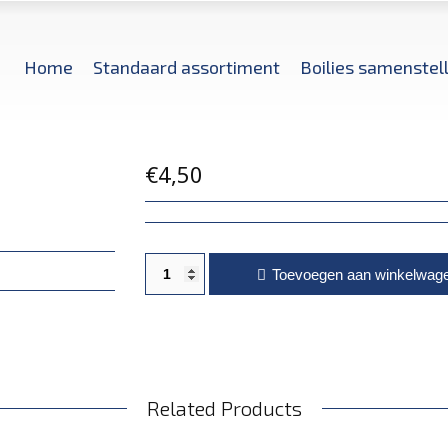
Home
Standaard assortiment
Boilies samenstel
€
4,50
Makreelmeel aantal
Toevoegen aan winkelwag
Related Products