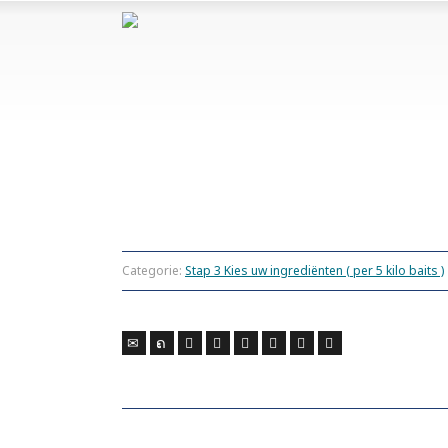
Categorie:
Stap 3 Kies uw ingrediënten ( per 5 kilo baits )