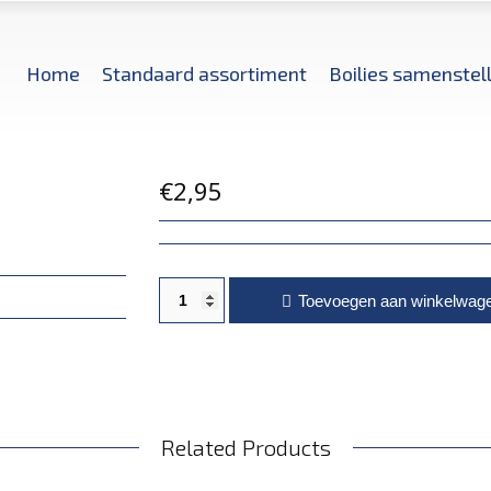
Home
Standaard assortiment
Boilies samenstel
€
2,95
Garlic flavour aantal
Toevoegen aan winkelwag
Related Products