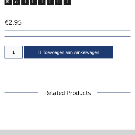
€
2,95
Bloedworm flavour aantal
Toevoegen aan winkelwagen
Related Products